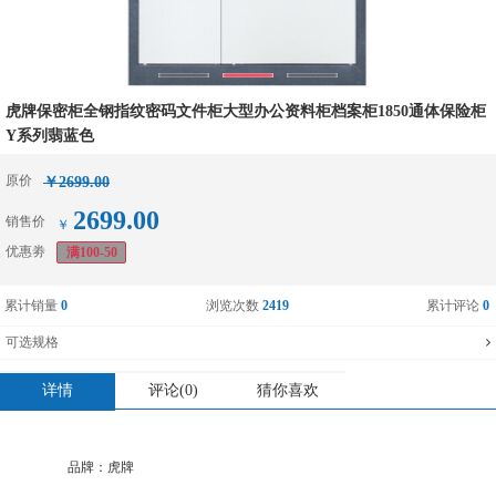
虎牌保密柜全钢指纹密码文件柜大型办公资料柜档案柜1850通体保险柜
Y系列翡蓝色
原价
￥2699.00
2699.00
销售价
￥
优惠劵
满100-50
累计销量
0
浏览次数
2419
累计评论
0
可选规格
详情
评论(0)
猜你喜欢
品牌：
虎牌