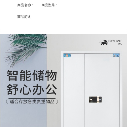
商品名称：
虎牌保密柜全钢指纹密码文件柜大型办公资料柜档案柜1850
商品型号：
商品简述