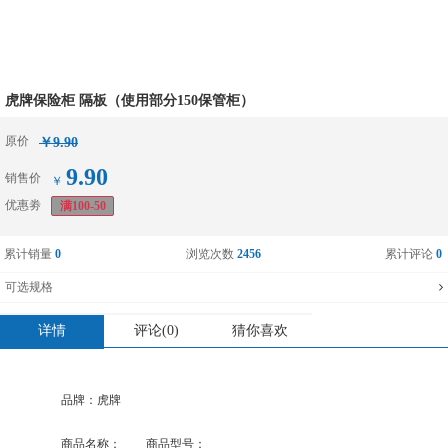
虎牌保险柜 隔板（使用部分150保管柜）
原价
￥9.90
9.90
销售价
￥
优惠劵
满100-50
累计销量
0
浏览次数
2456
累计评论
0
可选规格
详情
评论(0)
猜你喜欢
品牌：
虎牌
商品名称：
虎牌保险柜 隔板（使用部分150保管柜）
商品型号：