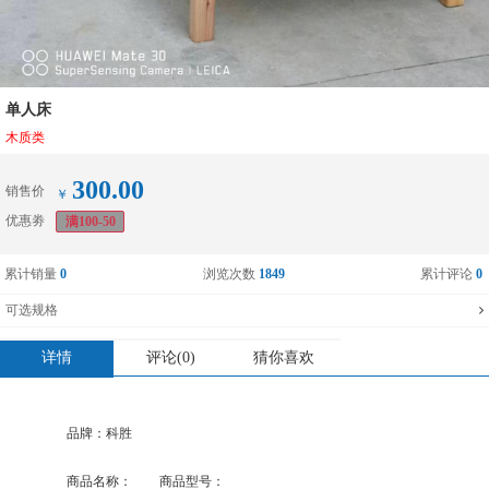
单人床
木质类
300.00
销售价
￥
优惠劵
满100-50
累计销量
0
浏览次数
1849
累计评论
0
可选规格
详情
评论(0)
猜你喜欢
品牌：
科胜
商品名称：
单人床
商品型号：
G160