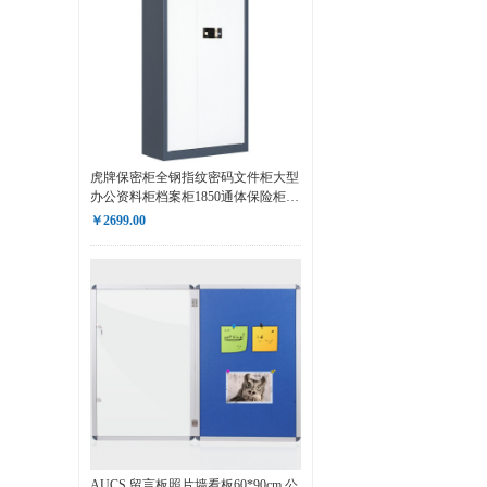
虎牌保密柜全钢指纹密码文件柜大型
办公资料柜档案柜1850通体保险柜 Y
系列翡蓝色
￥2699.00
AUCS 留言板照片墙看板60*90cm 公