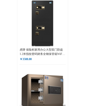
虎牌 保险柜家用办公大型双门防盗
1.2米指纹密码财务全钢保管箱WiFi
智能款
￥3588.00