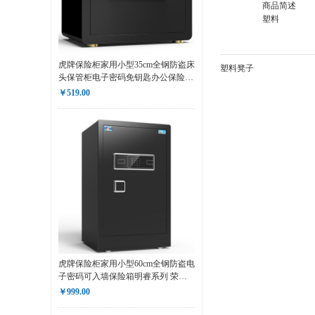
商品简述
塑料
办公家具
互联网接入
虎牌保险柜家用小型35cm全钢防盗床
塑料凳子
头保管柜电子密码免钥匙办公保险箱
正版软件
博瑞系列钢琴黑
￥519.00
车辆采购
印刷服务
虎牌保险柜家用小型60cm全钢防盗电
子密码可入墙保险箱明睿系列 荣耀
黑
￥999.00