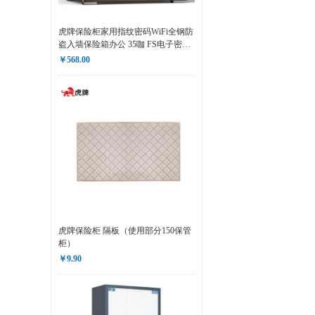
虎牌保险柜家用指纹密码WiFi全钢防
盗入墙保险箱办公 35咖 FS电子密码
+指纹
￥568.00
虎牌保险柜 隔板（使用部分150保管
柜）
￥9.90