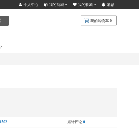
个人中心
我的商城
我的收藏
消息
索
我的购物车
0
心
1502
累计评论
0