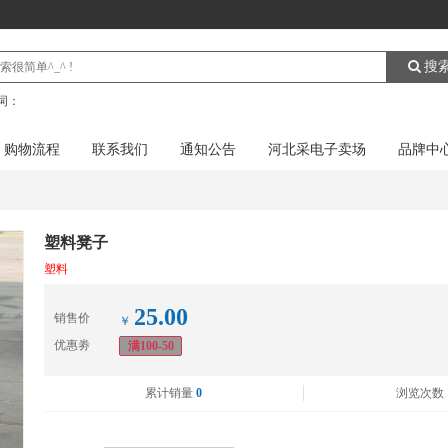
搜
词：
购物流程
联系我们
通知公告
河北采电子卖场
品牌中
塑料凳子
塑料
25.00
销售价
￥
优惠劵
满100-50
累计销量
0
浏览次数